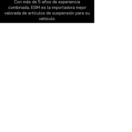
Con más de 5 años de experiencia
combinada, ESIM es la importadora mejor
valorada de artículos de suspensión para su
vehículo.
+57 3192573140
svminversion@gmail.com
Términos
de uso y Política de privacidad
VIGILADO
©2022 ESIM S.A.S.
Todos los derechos reservados